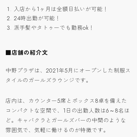
入店から1ヶ月は全額日払いが可能！
24時出勤が可能！
派手髪やタトゥーでも勤務ok！
■店舗の紹介文
中野プラザは、2021年5月にオープンした
制服ス
タイルのガールズラウンジ
です。
店内は、カウンター5席とボックス8卓を備えた
コンパクトな空間で、1日の出勤人数は6～8名ほ
ど。
キャバクラとガールズバーの中間
のような
雰囲気で、
気軽に働ける
のが特徴です。