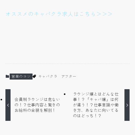
オススメのキャバクラ求人はこちら＞＞＞
営業のコツ
キャバクラ
アフター
ラウンジ嬢とはどんな仕
会員制ラウンジは危ない
事！？「キャバ嬢」は何
の！？仕事内容と驚きの
が違う！？仕事意識や働
お給料の全貌を解剖！
き方、あなたに向いてる
のはどっち！？