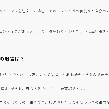
のドリンクを注文した場合、そのドリンク代の何割かが自分の
センティブがあると、月の目標杯数などができ、更に高いモチ
の服装は？
勤務OKですが、お店によっては指定がある場合もあるので要チ
靴指定”があるお店もあるで、これも要確認ですね。
立ちっぱなしの仕事なので、服装や身だしなみについての事前