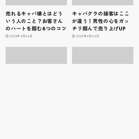
売れるキャバ嬢とはどう
キャバクラの接客はここ
いう人のこと？お客さん
が違う！男性の心をガッ
のハートを掴む6つのコツ
チリ掴んで売り上げUP
2025年4月24日
2025年4月24日
場内指名とは？もらうた
キャバ嬢のバースデーを
めのテクニックや注意点
成功させるコツとは？事
を紹介！
前準備や告知方法他
2025年4月24日
2025年4月24日